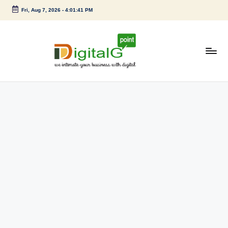
Fri, Aug 7, 2026
-
4:01:41 PM
Skip
to
content
D
we
intimate
i
your
g
business
with
it
digital
a
l
G
p
o